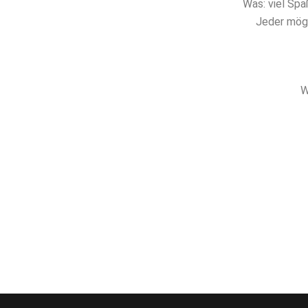
Was: viel Spa
Jeder möge
W