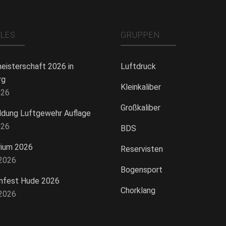
LLES
GRUPPEN
eisterschaft 2026 in
Luftdruck
rg
Kleinkaliber
026
Großkaliber
ldung Luftgewehr Auflage
026
BDS
rium 2026
Reservisten
 2026
Bogensport
nfest Hude 2026
Chorklang
 2026