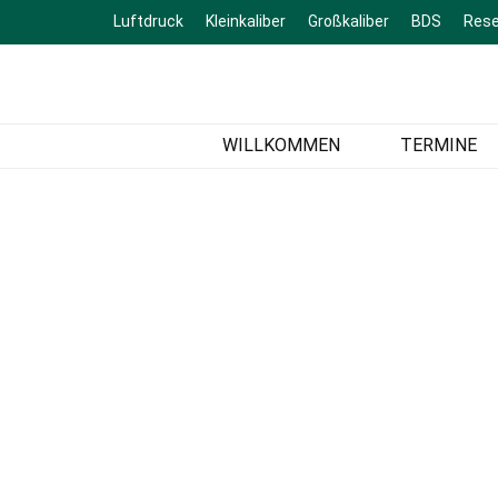
Luftdruck
Kleinkaliber
Großkaliber
BDS
Rese
Schützenver
Sportschießen
WILLKOMMEN
TERMINE