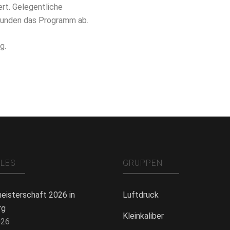
ert. Gelegentliche
runden das Programm ab.
g.
LLES
GRUPPEN
eisterschaft 2026 in
Luftdruck
rg
Kleinkaliber
026