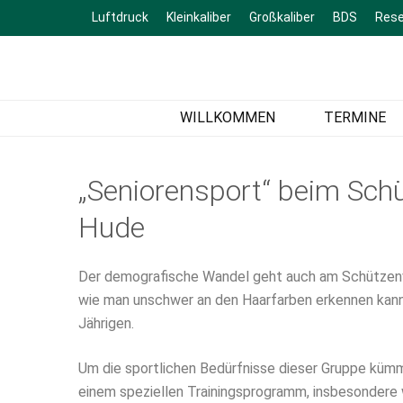
Luftdruck
Kleinkaliber
Großkaliber
BDS
Rese
Schützenver
Sportschießen
WILLKOMMEN
TERMINE
„Seniorensport“ beim Sch
Hude
Der demografische Wandel geht auch am Schützenv
wie man unschwer an den Haarfarben erkennen kann
Jährigen.
Um die sportlichen Bedürfnisse dieser Gruppe küm
einem speziellen Trainingsprogramm, insbesondere 