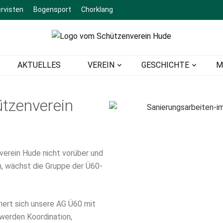
rvisten
Bogensport
Chorklang
ein Hude
AKTUELLES
VEREIN
GESCHICHTE
M
ützenverein
erein Hude nicht vorüber und
, wächst die Gruppe der Ü60-
mert sich unsere AG Ü60 mit
werden Koordination,