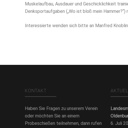
Muskelaufbau, Ausdauer und Geschicklichkeit traini
Denksportaufgaben („Wo ist bloß mein Hammer?“) 
Interessierte wenden sich bitte an Manfred Knoblin
KONTAKT
AKTUE
Haben Sie Fragen zu unserem Verein
Landesm
oder möchten Sie an einem
Oldenbu
Probeschießen teilnehmen, dann rufen
6. Juli 2